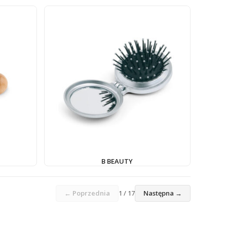
B BEAUTY
← Poprzednia
1 / 17
Następna →