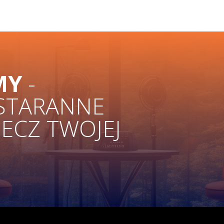
MY
-
 STARANNE
ZECZ TWOJEJ