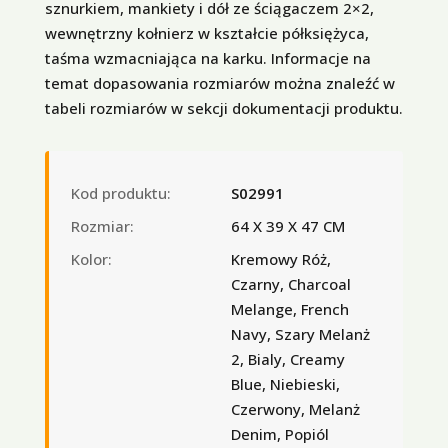
sznurkiem, mankiety i dół ze ściągaczem 2×2,
wewnętrzny kołnierz w kształcie półksiężyca,
taśma wzmacniająca na karku. Informacje na
temat dopasowania rozmiarów można znaleźć w
tabeli rozmiarów w sekcji dokumentacji produktu.
Kod produktu:
S02991
Rozmiar:
64 X 39 X 47 CM
Kolor:
Kremowy Róż,
Czarny, Charcoal
Melange, French
Navy, Szary Melanż
2, Bialy, Creamy
Blue, Niebieski,
Czerwony, Melanż
Denim, Popiól