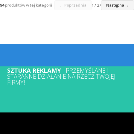
94
produktów w tej kategorii
← Poprzednia
1 / 27
Następna →
SZTUKA REKLAMY
- PRZEMYŚLANE I
STARANNE DZIAŁANIE NA RZECZ TWOJEJ
FIRMY!