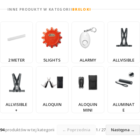
INNE PRODUKTY W KATEGORII
BRELOKI
2 METER
5LIGHTS
ALARMY
ALLVISIBLE
ALLVISIBLE
ALOQUIN
ALOQUIN
ALUMINAT
+
MINI
E
94
produktów w tej kategorii
← Poprzednia
1 / 27
Następna →