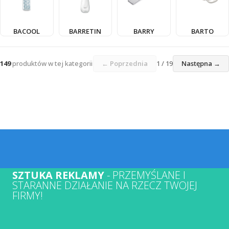
BACOOL
BARRETIN
BARRY
BARTO
149
produktów w tej kategorii
← Poprzednia
1 / 19
Następna →
SZTUKA REKLAMY
- PRZEMYŚLANE I
STARANNE DZIAŁANIE NA RZECZ TWOJEJ
FIRMY!