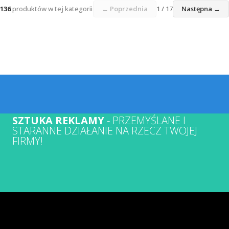
136
produktów w tej kategorii
← Poprzednia
1 / 17
Następna →
SZTUKA REKLAMY
- PRZEMYŚLANE I
STARANNE DZIAŁANIE NA RZECZ TWOJEJ
FIRMY!