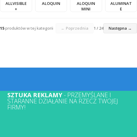
ALLVISIBLE
ALOQUIN
ALOQUIN
ALUMINAT
+
MINI
E
15
produktów w tej kategorii
← Poprzednia
1 / 24
Następna →
SZTUKA REKLAMY
- PRZEMYŚLANE I
STARANNE DZIAŁANIE NA RZECZ TWOJEJ
FIRMY!