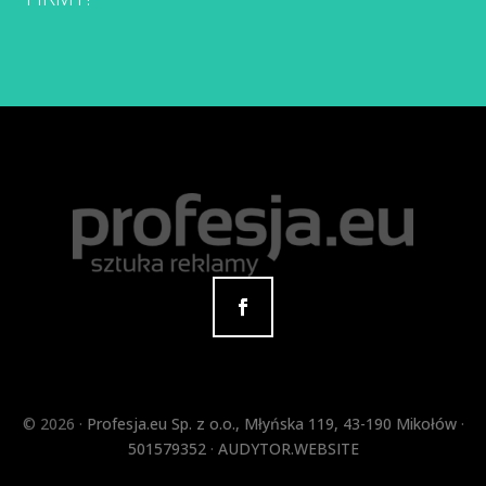
©
2026 ·
Profesja.eu Sp. z o.o.
,
Młyńska 119
,
43-190
Mikołów
·
501579352
·
AUDYTOR.WEBSITE