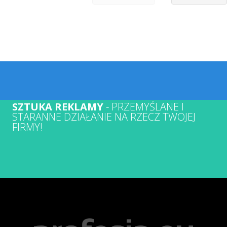
SZTUKA REKLAMY
- PRZEMYŚLANE I
STARANNE DZIAŁANIE NA RZECZ TWOJEJ
FIRMY!