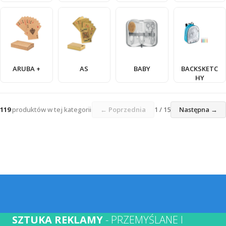
ARUBA +
AS
BABY
BACKSKETC
HY
119
produktów w tej kategorii
← Poprzednia
1 / 15
Następna →
SZTUKA REKLAMY
- PRZEMYŚLANE I