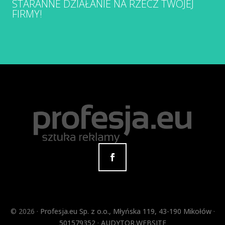
STARANNE DZIAŁANIE NA RZECZ TWOJEJ
FIRMY!
©
2026 ·
Profesja.eu Sp. z o.o.
,
Młyńska 119
,
43-190
Mikołów
·
501579352
·
AUDYTOR.WEBSITE