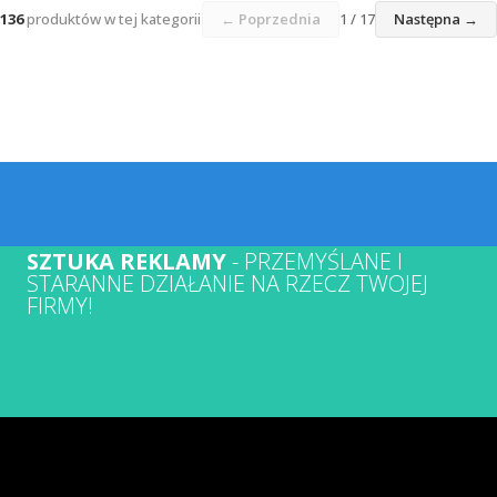
136
produktów w tej kategorii
← Poprzednia
1 / 17
Następna →
SZTUKA REKLAMY
- PRZEMYŚLANE I
STARANNE DZIAŁANIE NA RZECZ TWOJEJ
FIRMY!