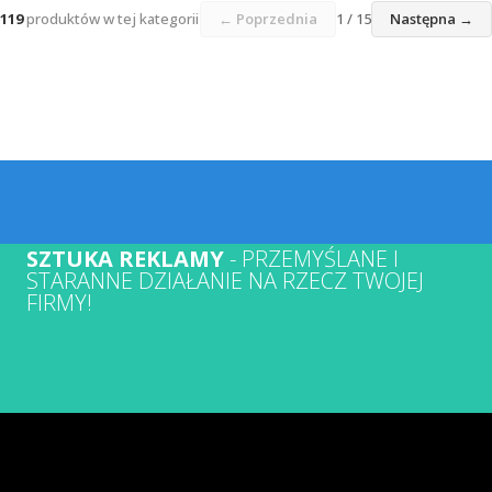
119
produktów w tej kategorii
← Poprzednia
1 / 15
Następna →
SZTUKA REKLAMY
- PRZEMYŚLANE I
STARANNE DZIAŁANIE NA RZECZ TWOJEJ
FIRMY!