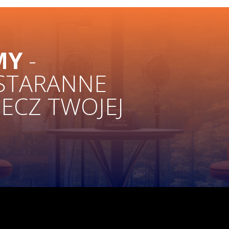
MY
-
 STARANNE
ZECZ TWOJEJ