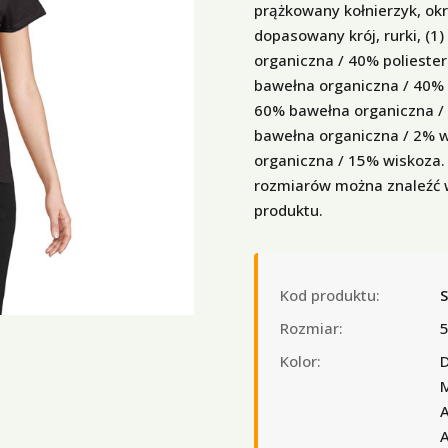
prążkowany kołnierzyk, ok
dopasowany krój, rurki, (1
organiczna / 40% poliester 
bawełna organiczna / 40% p
60% bawełna organiczna / 4
bawełna organiczna / 2% w
organiczna / 15% wiskoza.
rozmiarów można znaleźć w
produktu.
Kod produktu:
Rozmiar:
5
Kolor:
D
M
A
A