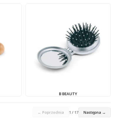
B BEAUTY
← Poprzednia
1 / 17
Następna →