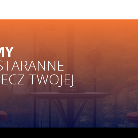
MY
-
 STARANNE
ZECZ TWOJEJ