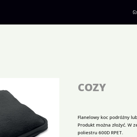
COZY
Flanelowy koc podróżny lu
Produkt można złożyć. W z
poliestru 600D RPET.