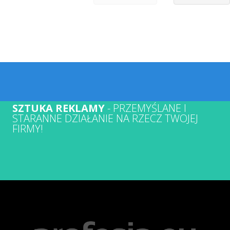
SZTUKA REKLAMY
- PRZEMYŚLANE I
STARANNE DZIAŁANIE NA RZECZ TWOJEJ
FIRMY!