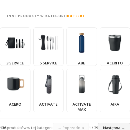
INNE PRODUKTY W KATEGORII
BUTELKI
3 SERVICE
5 SERVICE
ABE
ACERITO
ACERO
ACTIVATE
ACTIVATE
AIRA
MAX
136
produktów w tej kategorii
← Poprzednia
1 / 39
Następna →