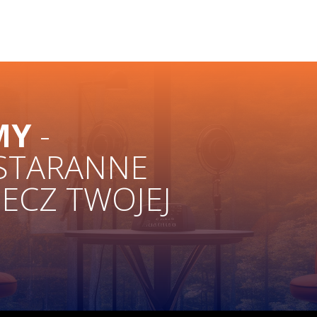
MY
-
 STARANNE
ZECZ TWOJEJ