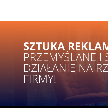
SZTUKA REKLA
PRZEMYŚLANE I
DZIAŁANIE NA R
FIRMY!