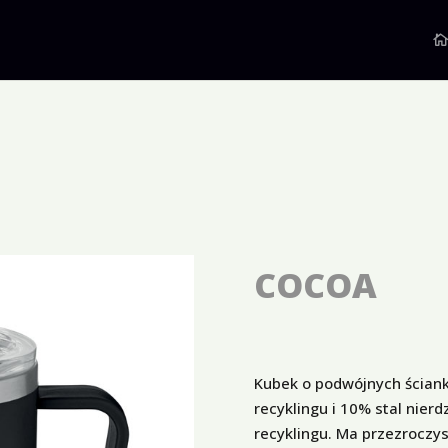
COCOA
Kubek o podwójnych ściank
recyklingu i 10% stal nier
recyklingu. Ma przezroczy