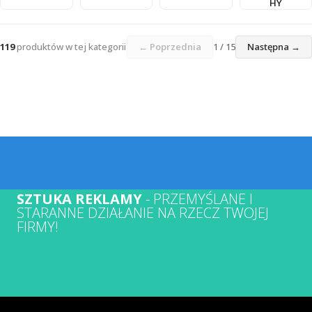
HY
119
produktów w tej kategorii
← Poprzednia
1 / 15
Następna →
SZTUKA REKLAMY
- PRZEMYŚLANE I
STARANNE DZIAŁANIE NA RZECZ TWOJEJ
FIRMY!