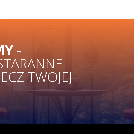
MY
-
 STARANNE
ZECZ TWOJEJ