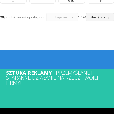
+
MINI
E
29
produktów w tej kategorii
← Poprzednia
1 / 24
Następna →
SZTUKA REKLAMY
- PRZEMYŚLANE I
STARANNE DZIAŁANIE NA RZECZ TWOJEJ
FIRMY!