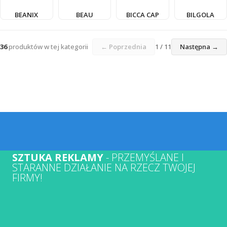
BEANIX
BEAU
BICCA CAP
BILGOLA
36
produktów w tej kategorii
← Poprzednia
1 / 11
Następna →
SZTUKA REKLAMY
- PRZEMYŚLANE I
STARANNE DZIAŁANIE NA RZECZ TWOJEJ
FIRMY!