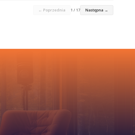
← Poprzednia
1 / 17
Następna →