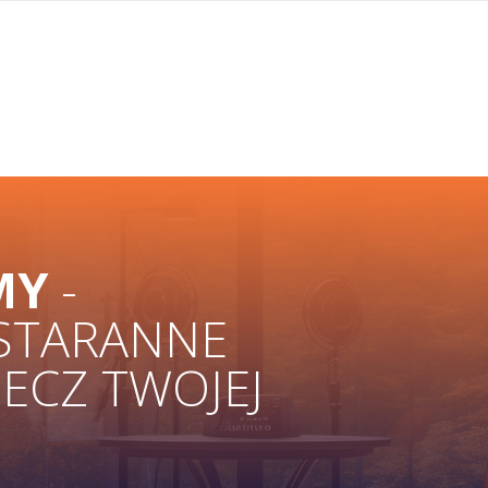
MY
-
 STARANNE
ZECZ TWOJEJ