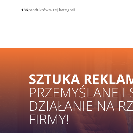
136
produktów w tej kategorii
SZTUKA REKLA
PRZEMYŚLANE I
DZIAŁANIE NA R
FIRMY!