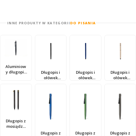
INNE PRODUKTY W KATEGORII
DO PISANIA
Aluminiow
y długopis
Długopis i
Długopis i
Długopis i
NFC
ołówek
ołówek
ołówek
231210801
wieczny
wieczny
wieczny
2w1
2w1
2w1
230210801
230210804
230210810
Długopis z
mosiądzu
230128201
Długopis z
Długopis z
Długopis z