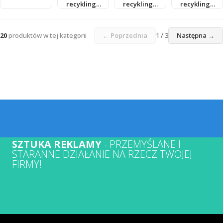
recyklingu
recyklingu
recyklingu
231110804
231110805
231110835
20
produktów w tej kategorii
← Poprzednia
1 / 3
Następna →
SZTUKA REKLAMY
- PRZEMYŚLANE I
STARANNE DZIAŁANIE NA RZECZ TWOJEJ
FIRMY!