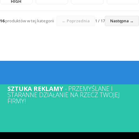
HIGH
16
produktów w tej kategorii
← Poprzednia
1 / 17
Następna →
SZTUKA REKLAMY
- PRZEMYŚLANE I
STARANNE DZIAŁANIE NA RZECZ TWOJEJ
FIRMY!