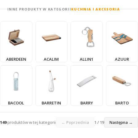
INNE PRODUKTY W KATEGORII
KUCHNIA I AKCESORIA
ABERDEEN
ACALIM
ALLIN1
AZUUR
BACOOL
BARRETIN
BARRY
BARTO
149
produktów w tej kategorii
← Poprzednia
1 / 19
Następna →