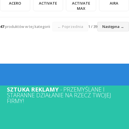
ACERO
ACTIVATE
ACTIVATE
AIRA
MAX
47
produktów w tej kategorii
← Poprzednia
1 / 39
Następna →
SZTUKA REKLAMY
- PRZEMYŚLANE I
STARANNE DZIAŁANIE NA RZECZ TWOJEJ
FIRMY!