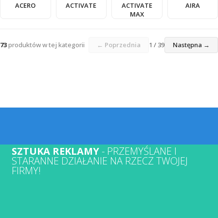
ACERO
ACTIVATE
ACTIVATE
AIRA
MAX
73
produktów w tej kategorii
← Poprzednia
1 / 39
Następna →
SZTUKA REKLAMY
- PRZEMYŚLANE I
STARANNE DZIAŁANIE NA RZECZ TWOJEJ
FIRMY!