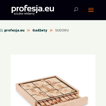
profesja.eu
Gadżety
SUDOKU


