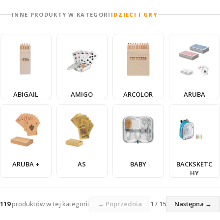
INNE PRODUKTY W KATEGORII
DZIECI I GRY
ABIGAIL
AMIGO
ARCOLOR
ARUBA
ARUBA +
AS
BABY
BACKSKETC
HY
119
produktów w tej kategorii
← Poprzednia
1 / 15
Następna →