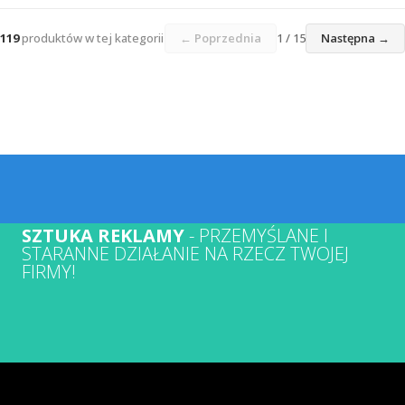
119
produktów w tej kategorii
← Poprzednia
1 / 15
Następna →
SZTUKA REKLAMY
- PRZEMYŚLANE I
STARANNE DZIAŁANIE NA RZECZ TWOJEJ
FIRMY!