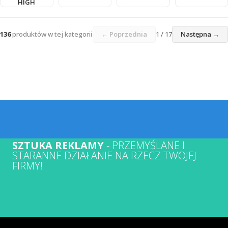
HIGH
136
produktów w tej kategorii
← Poprzednia
1 / 17
Następna →
SZTUKA REKLAMY
- PRZEMYŚLANE I
STARANNE DZIAŁANIE NA RZECZ TWOJEJ
FIRMY!