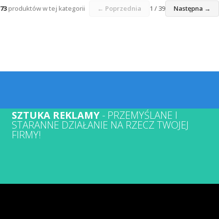
73
produktów w tej kategorii
← Poprzednia
1 / 39
Następna →
SZTUKA REKLAMY
- PRZEMYŚLANE I
STARANNE DZIAŁANIE NA RZECZ TWOJEJ
FIRMY!