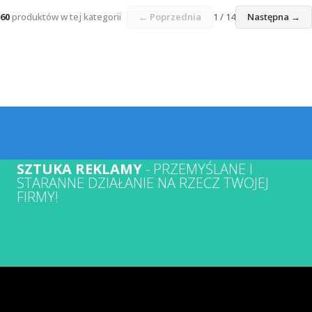
60
produktów w tej kategorii
← Poprzednia
1 / 14
Następna →
SZTUKA REKLAMY
- PRZEMYŚLANE I
STARANNE DZIAŁANIE NA RZECZ TWOJEJ
FIRMY!