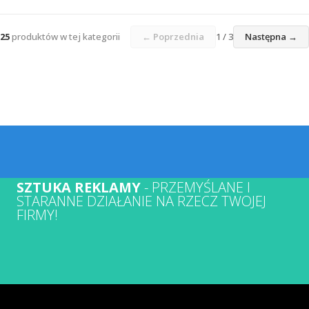
231508735
211435401
60408612
60408635
25
produktów w tej kategorii
← Poprzednia
1 / 3
Następna →
SZTUKA REKLAMY
- PRZEMYŚLANE I
STARANNE DZIAŁANIE NA RZECZ TWOJEJ
FIRMY!