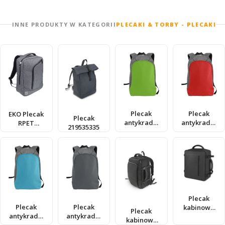
INNE PRODUKTY W KATEGORII
PLECAKI & TORBY - PLECAKI
Plecak
Plecak
EKO Plecak
Plecak
antykradzi
antykradzi
RPET
219535335
eżowy
eżowy
126815935
60408608
60408611
Plecak
Plecak
Plecak
kabinowy
Plecak
antykradzi
antykradzi
AirSize
kabinowy
eżowy
eżowy