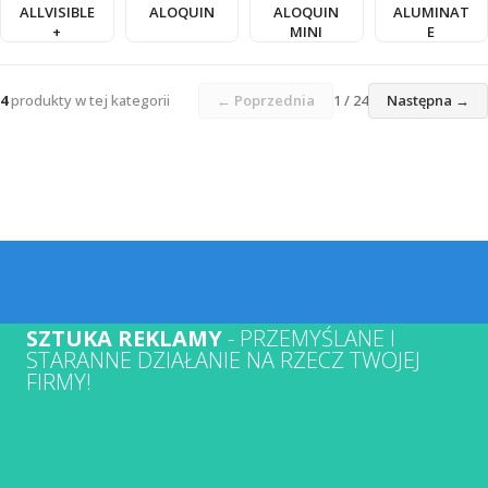
ALLVISIBLE
ALOQUIN
ALOQUIN
ALUMINAT
+
MINI
E
4
produkty w tej kategorii
← Poprzednia
1 / 24
Następna →
SZTUKA REKLAMY
- PRZEMYŚLANE I
STARANNE DZIAŁANIE NA RZECZ TWOJEJ
FIRMY!