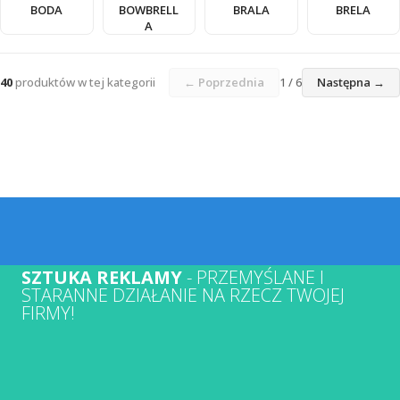
BODA
BOWBRELL
BRALA
BRELA
A
40
produktów w tej kategorii
← Poprzednia
1 / 6
Następna →
SZTUKA REKLAMY
- PRZEMYŚLANE I
STARANNE DZIAŁANIE NA RZECZ TWOJEJ
FIRMY!