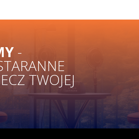
MY
-
 STARANNE
ZECZ TWOJEJ