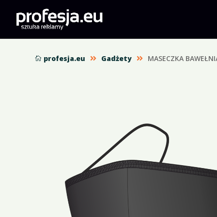
profesja.eu
Gadżety
MASECZKA BAWEŁNIA


