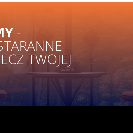
MY
-
 STARANNE
ZECZ TWOJEJ