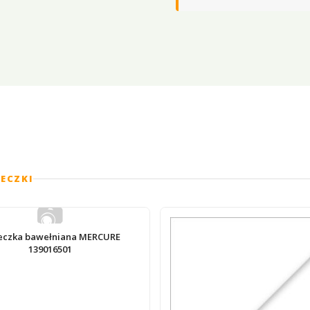
SECZKI
📷
eczka bawełniana MERCURE
139016501