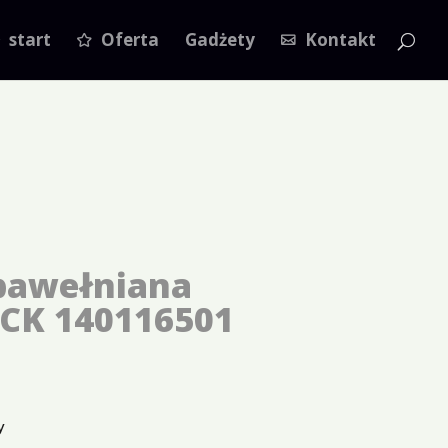
start
Oferta
Gadżety
Kontakt
bawełniana
CK 140116501
y