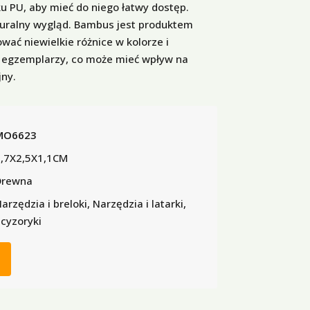
u PU, aby mieć do niego łatwy dostęp.
uralny wygląd. Bambus jest produktem
ać niewielkie różnice w kolorze i
 egzemplarzy, co może mieć wpływ na
jny.
MO6623
,7X2,5X1,1CM
Drewna
arzędzia i breloki, Narzędzia i latarki,
cyzoryki