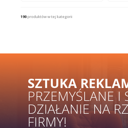
190
produktów w tej kategorii
SZTUKA REKLA
PRZEMYŚLANE I
DZIAŁANIE NA R
FIRMY!