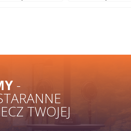
MY
-
 STARANNE
ZECZ TWOJEJ