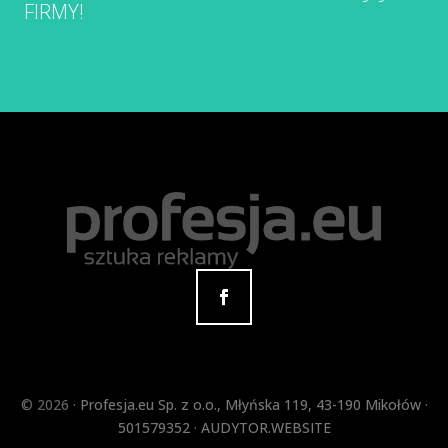
FIRMY!
©
2026 ·
Profesja.eu Sp. z o.o.
,
Młyńska 119
,
43-190
Mikołów
·
501579352
·
AUDYTOR.WEBSITE