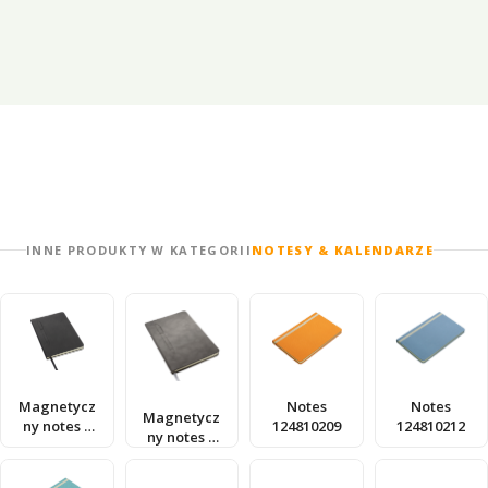
INNE PRODUKTY W KATEGORII
NOTESY & KALENDARZE
Magnetycz
Notes
Notes
Magnetycz
ny notes z
124810209
124810212
ny notes z
długopise
długopise
m
m
124715101