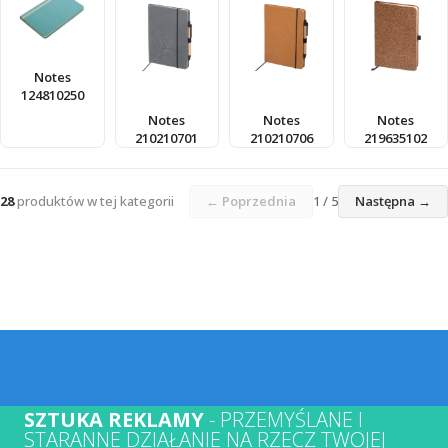
124715135
Notes
124810250
Notes
Notes
Notes
210210701
210210706
219635102
28
produktów w tej kategorii
← Poprzednia
1 / 5
Następna →
SZTUKA REKLAMY
- PRZEMYŚLANE I
STARANNE DZIAŁANIE NA RZECZ TWOJEJ