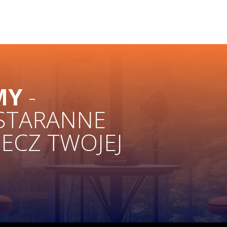
MY
-
 STARANNE
ZECZ TWOJEJ