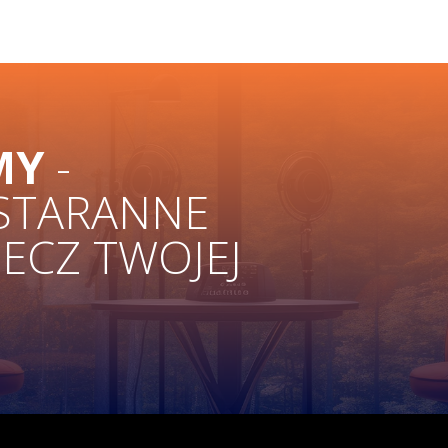
MY
-
 STARANNE
ZECZ TWOJEJ