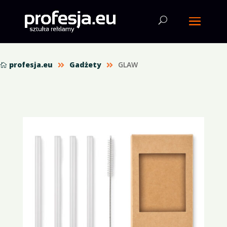
profesja.eu
Gadżety
GLAW


