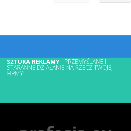
SZTUKA REKLAMY
- PRZEMYŚLANE I
STARANNE DZIAŁANIE NA RZECZ TWOJEJ
FIRMY!