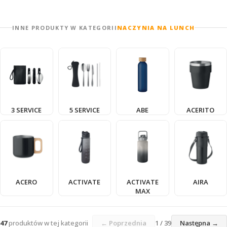
INNE PRODUKTY W KATEGORII
NACZYNIA NA LUNCH
3 SERVICE
5 SERVICE
ABE
ACERITO
ACERO
ACTIVATE
ACTIVATE
AIRA
MAX
47
produktów w tej kategorii
← Poprzednia
1 / 39
Następna →