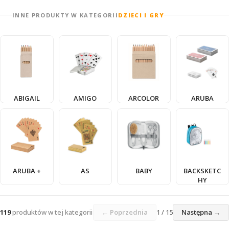
INNE PRODUKTY W KATEGORII
DZIECI I GRY
ABIGAIL
AMIGO
ARCOLOR
ARUBA
ARUBA +
AS
BABY
BACKSKETC
HY
119
produktów w tej kategorii
← Poprzednia
1 / 15
Następna →