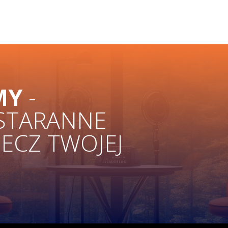
MY
-
 STARANNE
ZECZ TWOJEJ