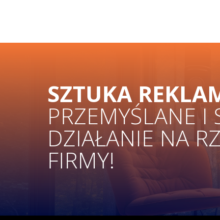
SZTUKA REKLA
PRZEMYŚLANE I
DZIAŁANIE NA R
FIRMY!