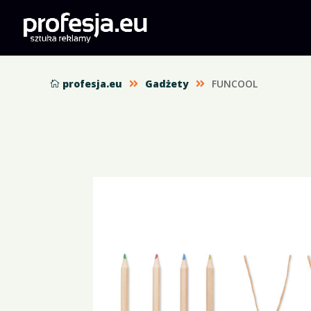
profesja.eu
Gadżety
FUNCOOL


