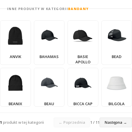
INNE PRODUKTY W KATEGORII
BANDANY
ANVIK
BAHAMAS
BASIE
BEAD
APOLLO
BEANIX
BEAU
BICCA CAP
BILGOLA
1
produkt w tej kategorii
← Poprzednia
1 / 11
Następna →