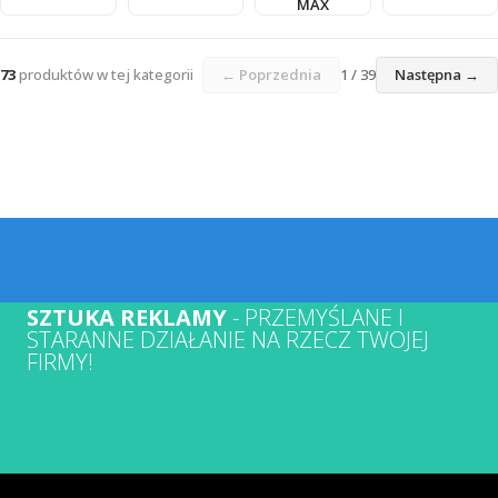
MAX
73
produktów w tej kategorii
← Poprzednia
1 / 39
Następna →
SZTUKA REKLAMY
- PRZEMYŚLANE I
STARANNE DZIAŁANIE NA RZECZ TWOJEJ
FIRMY!