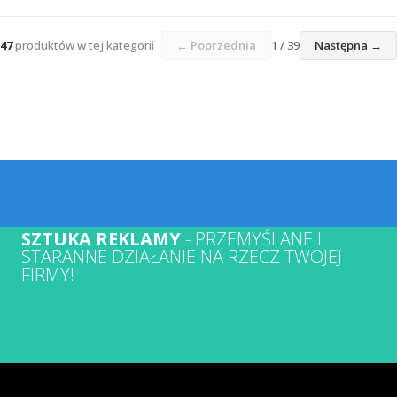
47
produktów w tej kategorii
← Poprzednia
1 / 39
Następna →
SZTUKA REKLAMY
- PRZEMYŚLANE I
STARANNE DZIAŁANIE NA RZECZ TWOJEJ
FIRMY!