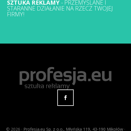
SZTUKA REKLAMY
- PRZEMYŚLANE I
STARANNE DZIAŁANIE NA RZECZ TWOJEJ
FIRMY!
©
2026 ·
Profesja.eu Sp. z o.o.
,
Młyńska 119
,
43-190
Mikołów
·