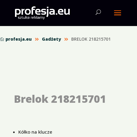
profesja.eu
Gadżety
BRELOK 218215701



Brelok 218215701
Kółko na klucze