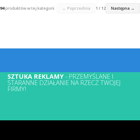
94
produktów w tej kategorii
← Poprzednia
1 / 12
Następna →
SZTUKA REKLAMY
- PRZEMYŚLANE I
STARANNE DZIAŁANIE NA RZECZ TWOJEJ
FIRMY!