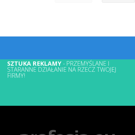
SZTUKA REKLAMY
- PRZEMYŚLANE I
STARANNE DZIAŁANIE NA RZECZ TWOJEJ
FIRMY!