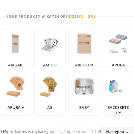
INNE PRODUKTY W KATEGORII
DZIECI I GRY
ABIGAIL
AMIGO
ARCOLOR
ARUBA
ARUBA +
AS
BABY
BACKSKETC
HY
119
produktów w tej kategorii
← Poprzednia
1 / 15
Następna →