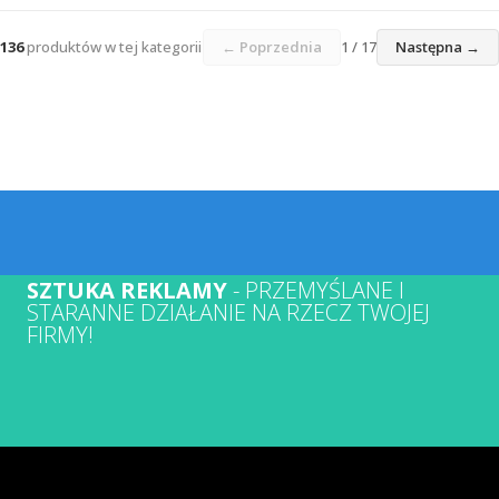
136
produktów w tej kategorii
← Poprzednia
1 / 17
Następna →
SZTUKA REKLAMY
- PRZEMYŚLANE I
STARANNE DZIAŁANIE NA RZECZ TWOJEJ
FIRMY!